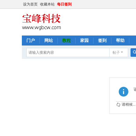
设为首页
收藏本站
每日签到
门户
网站
教程
家园
签到
帮助
帖子
请稍候...