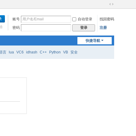
切
换
账号
自动登录
找回密码
到
宽
始
密码
注册
登录
版
快捷导航
语言
lua
VC6
idhash
C++
Python
VB
安全