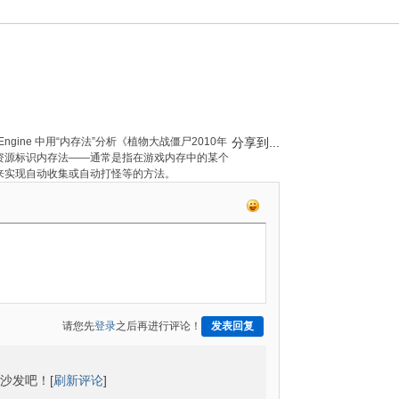
heat Engine 中用“内存法”分析《植物大战僵尸2010年
分享到...
资源标识内存法——通常是指在游戏内存中的某个
来实现自动收集或自动打怪等的方法。
请您先
登录
之后再进行评论！
发表回复
沙发吧！[
刷新评论
]